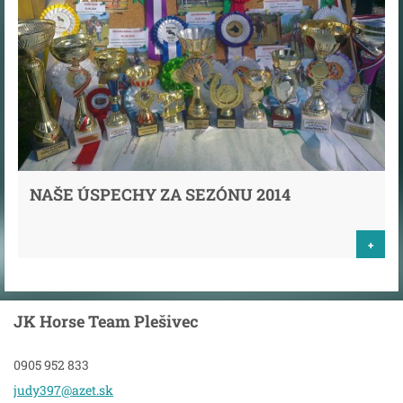
NAŠE ÚSPECHY ZA SEZÓNU 2014
+
JK Horse Team Plešivec
0905 952 833
judy397@
azet.sk