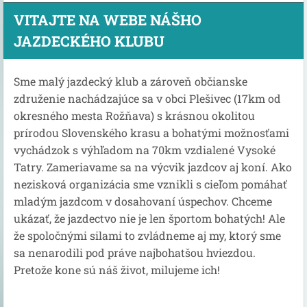
VITAJTE NA WEBE NÁŠHO
JAZDECKÉHO KLUBU
Sme malý jazdecký klub a zároveň občianske
združenie nachádzajúce sa v obci Plešivec (17km od
okresného mesta Rožňava) s krásnou okolitou
prírodou Slovenského krasu a bohatými možnosťami
vychádzok s výhľadom na 70km vzdialené Vysoké
Tatry. Zameriavame sa na výcvik jazdcov aj koní. Ako
nezisková organizácia sme vznikli s cieľom pomáhať
mladým jazdcom v dosahovaní úspechov. Chceme
ukázať, že jazdectvo nie je len športom bohatých! Ale
že spoločnými silami to zvládneme aj my, ktorý sme
sa nenarodili pod práve najbohatšou hviezdou.
Pretože kone sú náš život, milujeme ich!